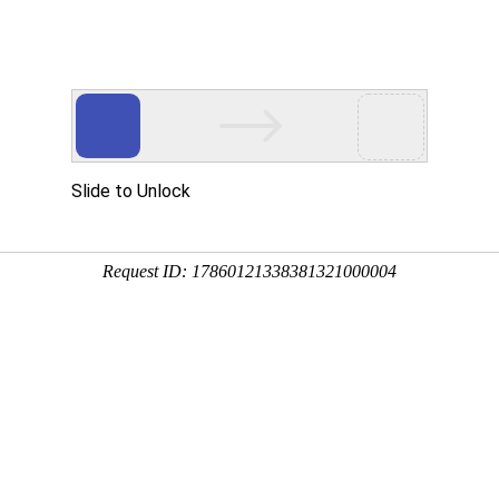
今天是
地址查询网站
皇冠足彩盘
通宝888官网
pg娱乐游戏官网
云顶
真:0769-81583022 QQ:1787234510
入口app
恒晟货架(深圳分公司)
镇杨屋第二工业区 投诉建议：
dghengs@sina.cn
全国
CP备16103196号
粤公安备案号:44190002002616
电话:0755-27905442
2
传真:0755-29757863
联系人:张先生13923457398
QQ:1475893778
邮箱:dghszfw@163.com
工厂地址：广东省深圳市宝安区松岗
镇第三工业区
3-03
-03
事仓储货架及配套设备集研发、生产、销售、安装于一体的企业，工厂占地